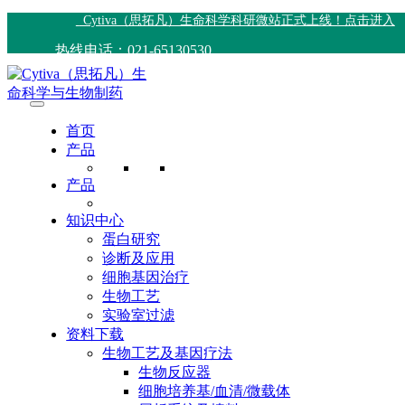
Cytiva（思拓凡）生命科学科研微站正式上线！点击进入
热线电话：021-65130530
首页
产品
产品
知识中心
蛋白研究
诊断及应用
细胞基因治疗
生物工艺
实验室过滤
资料下载
生物工艺及基因疗法
生物反应器
细胞培养基/血清/微载体