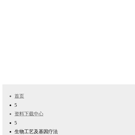
Cytiva(思拓凡)产品及技术资料
Cytiva（思拓凡）提供生物工艺、基因疗法、科研实
Medical医疗产品资料。
首页
5
资料下载中心
5
生物工艺及基因疗法