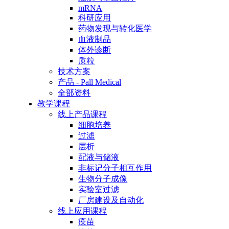
mRNA
科研应用
药物发现与转化医学
血液制品
体外诊断
质粒
技术方案
产品 - Pall Medical
全部资料
教学课程
线上产品课程
细胞培养
过滤
层析
配液与储液
非标记分子相互作用
生物分子成像
实验室过滤
厂房建设及自动化
线上应用课程
疫苗