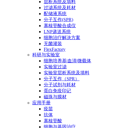
层析系统及填料
过滤系统及耗材
配储液系统
分子互作(SPR)
寡核苷酸合成仪
LNP递送系统
细胞治疗解决方案
无菌灌装
FlexFactory
科研与实验室
细胞培养基|血清|微载体
实验室过滤
实验室层析系统及填料
分子互作（SPR）
分子试剂与耗材
蛋白免疫印记
磁珠与膜材
应用手册
疫苗
抗体
寡核苷酸
细胞与基因治疗