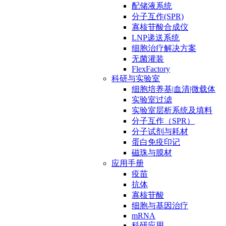
配储液系统
分子互作(SPR)
寡核苷酸合成仪
LNP递送系统
细胞治疗解决方案
无菌灌装
FlexFactory
科研与实验室
细胞培养基|血清|微载体
实验室过滤
实验室层析系统及填料
分子互作（SPR）
分子试剂与耗材
蛋白免疫印记
磁珠与膜材
应用手册
疫苗
抗体
寡核苷酸
细胞与基因治疗
mRNA
科研应用