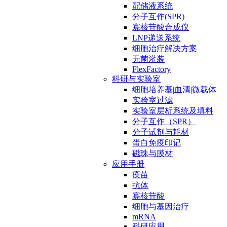
配储液系统
分子互作(SPR)
寡核苷酸合成仪
LNP递送系统
细胞治疗解决方案
无菌灌装
FlexFactory
科研与实验室
细胞培养基|血清|微载体
实验室过滤
实验室层析系统及填料
分子互作（SPR）
分子试剂与耗材
蛋白免疫印记
磁珠与膜材
应用手册
疫苗
抗体
寡核苷酸
细胞与基因治疗
mRNA
科研应用